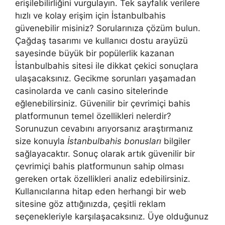
erişilebilirliğini vurgulayın. Tek sayfalık verilere
hızlı ve kolay erişim için İstanbulbahis
güvenebilir misiniz? Sorularınıza çözüm bulun.
Çağdaş tasarımı ve kullanıcı dostu arayüzü
sayesinde büyük bir popülerlik kazanan
İstanbulbahis sitesi ile dikkat çekici sonuçlara
ulaşacaksınız. Gecikme sorunları yaşamadan
casinolarda ve canlı casino sitelerinde
eğlenebilirsiniz. Güvenilir bir çevrimiçi bahis
platformunun temel özellikleri nelerdir?
Sorunuzun cevabını arıyorsanız araştırmanız
size konuyla
İstanbulbahis bonusları
bilgiler
sağlayacaktır. Sonuç olarak artık güvenilir bir
çevrimiçi bahis platformunun sahip olması
gereken ortak özellikleri analiz edebilirsiniz.
Kullanıcılarına hitap eden herhangi bir web
sitesine göz attığınızda, çeşitli reklam
seçenekleriyle karşılaşacaksınız. Üye olduğunuz