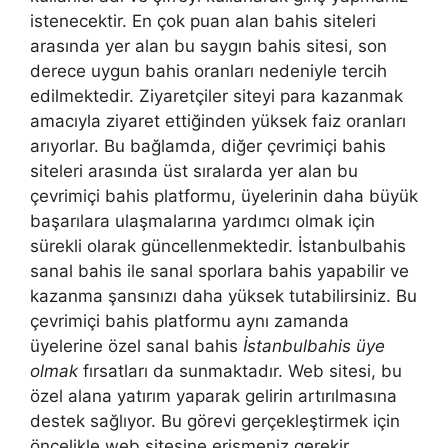
istenecektir. En çok puan alan bahis siteleri
arasında yer alan bu saygın bahis sitesi, son
derece uygun bahis oranları nedeniyle tercih
edilmektedir. Ziyaretçiler siteyi para kazanmak
amacıyla ziyaret ettiğinden yüksek faiz oranları
arıyorlar. Bu bağlamda, diğer çevrimiçi bahis
siteleri arasında üst sıralarda yer alan bu
çevrimiçi bahis platformu, üyelerinin daha büyük
başarılara ulaşmalarına yardımcı olmak için
sürekli olarak güncellenmektedir. İstanbulbahis
sanal bahis ile sanal sporlara bahis yapabilir ve
kazanma şansınızı daha yüksek tutabilirsiniz. Bu
çevrimiçi bahis platformu aynı zamanda
üyelerine özel sanal bahis
İstanbulbahis üye
olmak
fırsatları da sunmaktadır. Web sitesi, bu
özel alana yatırım yaparak gelirin artırılmasına
destek sağlıyor. Bu görevi gerçekleştirmek için
öncelikle web sitesine erişmeniz gerekir.