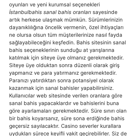
oyunları ve yeni kurumsal seçenekleri
İstanbulbahis sanal bahis oranları
sayesinde
artık herkese ulaşmak mümkün. Sürümlerinizin
dayanıklılığına öncelik vermenin, özel ihtiyaçları
ne olursa olsun tüm müşterilerinize nasıl fayda
sağlayabileceğini keşfedin. Bahis sitesinin sanal
bahis seçeneklerinin sunduğu at yarışlarına
katılmak için siteye üye olmanız gerekmektedir.
Siteye üye olduktan sonra düzenli olarak giriş
yapmanız ve para yatırmanız gerekmektedir.
Paranızı yatırdıktan sonra potansiyel olarak
kazanmak için sanal bahisler yapabilirsiniz.
Kullanıcılar web sitesinde verilen oranlara göre
sanal bahis yapacaklardır ve bahislerini buna
göre ayarlamaları gerekmektedir. Süre sınırı olan
bir bahis koyarsanız, süre sona erdiğinde bahis
geçersiz sayılacaktır. Casino severler kurallara
uydukları sürece keyifli vakit geçirebilirler. Siz de