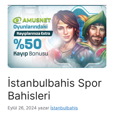
İstanbulbahis Spor
Bahisleri
Eylül 26, 2024
yazar
İstanbulbahis