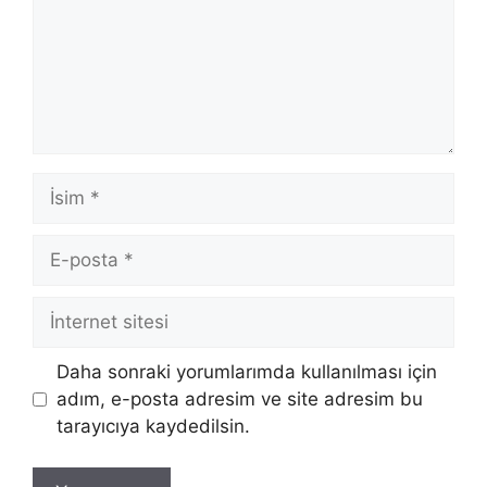
İsim
E-
posta
İnternet
sitesi
Daha sonraki yorumlarımda kullanılması için
adım, e-posta adresim ve site adresim bu
tarayıcıya kaydedilsin.