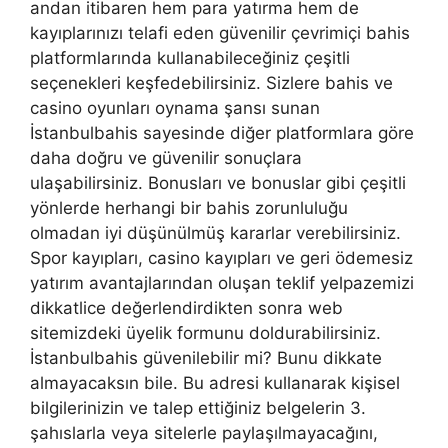
andan itibaren hem para yatırma hem de
kayıplarınızı telafi eden güvenilir çevrimiçi bahis
platformlarında kullanabileceğiniz çeşitli
seçenekleri keşfedebilirsiniz. Sizlere bahis ve
casino oyunları oynama şansı sunan
İstanbulbahis sayesinde diğer platformlara göre
daha doğru ve güvenilir sonuçlara
ulaşabilirsiniz. Bonusları ve bonuslar gibi çeşitli
yönlerde herhangi bir bahis zorunluluğu
olmadan iyi düşünülmüş kararlar verebilirsiniz.
Spor kayıpları, casino kayıpları ve geri ödemesiz
yatırım avantajlarından oluşan teklif yelpazemizi
dikkatlice değerlendirdikten sonra web
sitemizdeki üyelik formunu doldurabilirsiniz.
İstanbulbahis güvenilebilir mi? Bunu dikkate
almayacaksın bile. Bu adresi kullanarak kişisel
bilgilerinizin ve talep ettiğiniz belgelerin 3.
şahıslarla veya sitelerle paylaşılmayacağını,