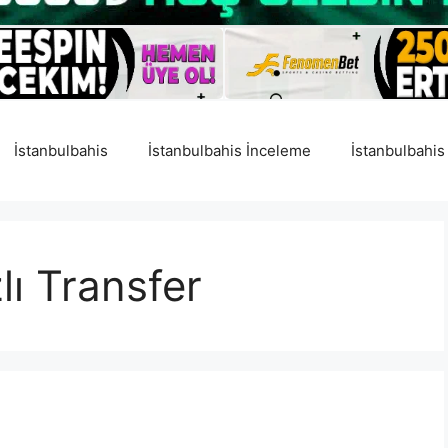
İstanbulbahis
İstanbulbahis İnceleme
İstanbulbahis
lı Transfer