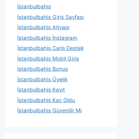
İstanbulbahis
İstanbulbahis Giriş Sayfası
İstanbulbahis Altyapı
İstanbulbahis İnstagram
İstanbulbahis Canlı Destek
İstanbulbahis Mobil Giriş
İstanbulbahis Bonus
İstanbulbahis Üyelik
İstanbulbahis Kayıt
İstanbulbahis Kaç Oldu
İstanbulbahis Güvenilir Mi