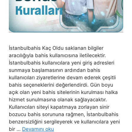
İstanbulbahis Kaç Oldu saklanan bilgiler
aracılığıyla bahis kullanıcısına iletilecektir.
İstanbulbahis kullanıcılara yeni giriş adresleri
sunmaya başlamasının ardından bahis
kullanıcıları ziyaretlerine devam ederek çeşitli
bahis seçeneklerini değerlendirdi. Gün boyu
açık olan yeni bahis sitelerinin kurulması halka
hizmet sunulmasına olanak sağlayacaktır.
Kullanıcıları siteyi kapatmaya zorlayan sinir
bozucu bahis sorununa rağmen, İstanbulbahis
benzersizliğini sergileyerek ve kullanıcılara yeni
bir …
Devamını oku