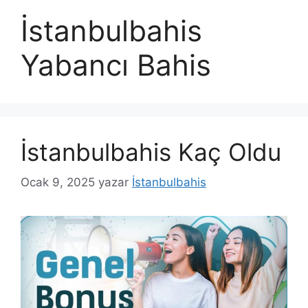
İstanbulbahis
Yabancı Bahis
İstanbulbahis Kaç Oldu
Ocak 9, 2025
yazar
İstanbulbahis